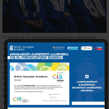
21 ივნისს მე-12 კლასელების სასკოლო ცხოვრების
დასრულება დიდი ღონისძიებით აღვნიშნეთ, რომელსაც
38 კურსდამთავრებული და 250-მდე სტუმარი
ესწრებოდა. სტუდენტებმა და მშობლებმა მადლიერება
გამოხატეს ბრიტანულ-ქართულ აკადემიაში
გატარებული დროისათვის, ხოლო BGA-ის
თანამშრომლებმა ხაზი გაუსვეს კურსდამთავრებულებთა
მიღწევებს და კეთილი სურვილებით გააცილეს ისინი
ცხოვრების ახალ მნიშვნელოვან ეტაპზე. BGA-ის
სასკოლო საზოგადოება გულწრფელად ულოცავს 2024
წლის კურსდამთავრებულებს და უსურვებს მათ
ყოველივე საუკეთესოს […]