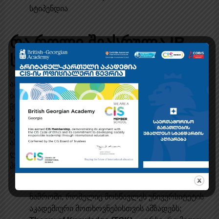
სტიპენდია
რა როლი შეასრულა IB
სადიპლომო პროგრამამ
ალმუჰამედის წარმატების საფუძველი
საერთაშორისო
ბაკალავრიატის (IB) სადიპლომო პროგრამაა
, IB-ს
მსოფლიოს წამყვანი უნივერსიტეტები აღიარებენ.
პროგრამა მოსწავლეს არა მხოლოდ ღრმა
აკადემიურ ცოდნას სთავაზობს, არამედ კრიტიკულ
აზროვნებას, დამოუკიდებლად კვლევასა და
ლიდერობას ასწავლის. განსაკუთრებით ღირებულია
პროგრამის სამი კომპონენტი:
Extended Essay
– დამოუკიდებელი კვლევითი
ნაშრომი, რომელიც მოსწავლეს უნივერსიტეტის
აკადემიური მოთხოვნებისთვის ამზადებს;