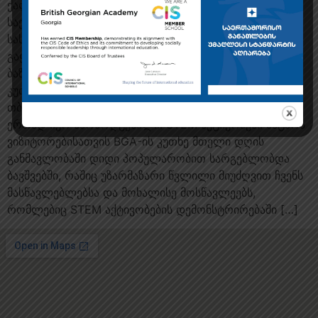
ქალთა საერთაშორისო ასოციაცია
საქართველოს (IWAG) ორგანიზებით 14 აპრილს
სასტუმრო “პარაგრაფში” საქველმოქმედო გამოფენა-
გაყიდვა “საგაზაფხულო ბაზრობა 2024” გაიმართა.
ბაზრობა რამდენიმე სექციისგან შედგებოდა, საბავშვო
კუთხეში კი ბრიტანულ-ქართული აკადემია
თბილისის ბრიტანულ საერთაშორისო სკოლასთან
ერთად იყო წარმოდგენილი. STEM აქტივობები პატარა
ვიზიტორებისათვის BGA-ის კუთხე მთელი დღის
განმავლობაში დიდი პოპულარობით სარგებლობდა
ბავშვებში, რაშიც უზარმაზარი წვლილი მიუძღვით ჩვენს
მასწავლებლებსა და მოხალისე მოსწავლეებს,
რომლებიც STEM აქტივობების დემონსტრირებაში […]