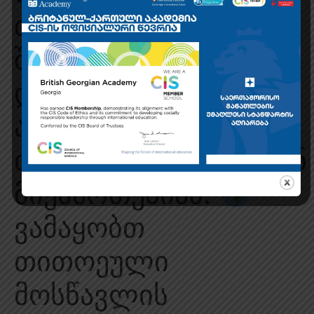
თავდაუზოგავი
შრომის შედეგია –
და ახლა ისინი
ახალი
თავგადასავლებისკენ
მიემართებიან.
ვამაყობთ
თითოეული
მოსწავლის